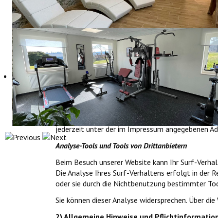
Ihre Daten werden zum einen dadurch erhoben, dass
Andere Daten werden automatisch beim Besuch der
Betriebssystem oder Uhrzeit des Seitenaufrufs). 
Wofür nutzen wir Ihre Daten?
Ein Teil der Daten wird erhoben, um eine fehlerf
werden.
Welche Rechte haben Sie bezüglich Ihrer Daten?
Sie haben jederzeit das Recht unentgeltlich Aus
außerdem ein Recht, die Berichtigung, Sperrung 
jederzeit unter der im Impressum angegebenen Ad
Analyse-Tools und Tools von Drittanbietern
Beim Besuch unserer Website kann Ihr Surf-Verha
Die Analyse Ihres Surf-Verhaltens erfolgt in der 
oder sie durch die Nichtbenutzung bestimmter Too
Sie können dieser Analyse widersprechen. Über die
2) Allgemeine Hinweise und Pflichtinformatio