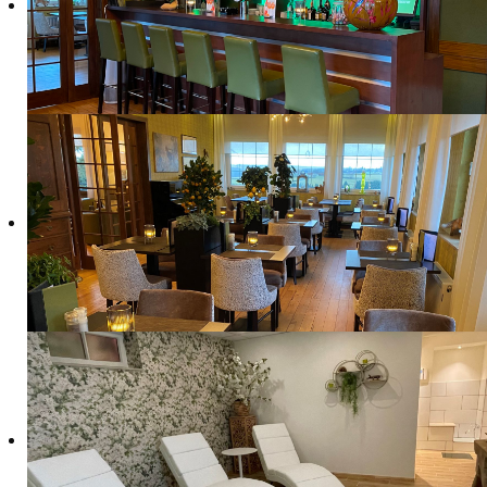
1) Datenschutz auf einen Blick
Allgemeine Hinweise
Die folgenden Hinweise geben einen einfachen Übe
Personenbezogene Daten sind alle Daten, mit den
unserer unter diesem Text aufgeführten Datensch
Datenerfassung auf unserer Website
Wer ist verantwortlich für die Datenerfassung auf di
Die Datenverarbeitung auf dieser Website erfolg
Wie erfassen wir Ihre Daten?