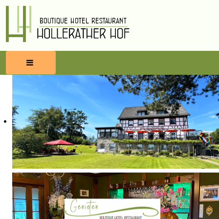
HOME
RESERVEREN
ETEN & DRINKEN
WELLNESS
OMGEVING
BLOG