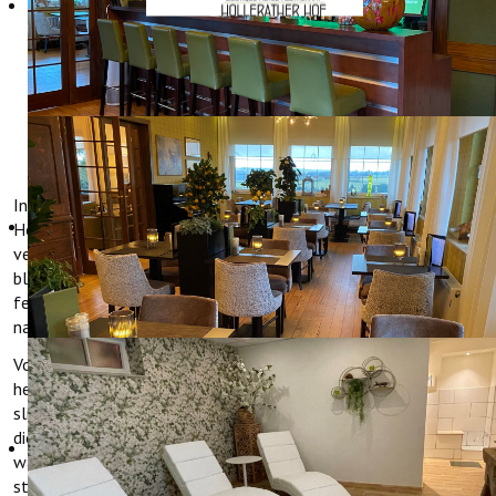
ACTUEEL: WILDE
NARCISSEN
In het voorjaar gebeurt er iets bijzonders in het Oleftal bij
Hollerath. Waar het dal in de winter nog rustig en groen is,
verandert het tussen maart en april in een uitgestrekt veld vol
bloeiende wilde narcissen. Miljoenen bloemen kleuren de weiden
felgeel en maken van het dal een van de meest bijzondere
natuurgebieden van de Eifel.
Voor bezoekers is dit een van die plekken waar je het gevoel
hebt dat je midden in een natuurfilm loopt. Wandelpaden
slingeren door het dal langs beekjes, bosranden en open weiden
die volledig met narcissen bedekt zijn. Vooral op zonnige dagen,
wanneer het licht over de bloemen valt en het hele dal lijkt te
stralen, begrijpen bezoekers meteen waarom dit gebied zo