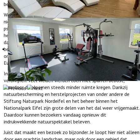
bekend is.
Wat deze plek extra bijzonder maakt, is dat deze narcissen hier
niet zijn aangeplant. Het gaat om de wilde soort Narcissus
pseudonarcissus die hier al eeuwen groeit. De bloemen horen bij
het traditionele landschap van de Eifel. Omdat boeren de
dalweiden vroeger als hooilanden gebruikten en ze nauwelijks
bemestten, konden de narcissen zich hier langzaam uitbreiden. Zo
ontstond een van de grootste natuurlijke narcissenvelden van
Europa.
In de vorige eeuw dreigde dit unieke landschap bijna te
verdwijnen. Veel weiden werden toen met sparren bebost,
waardoor de bloemen steeds minder ruimte kregen. Dankzij
natuurbescherming en herstelprojecten van onder andere de
Stiftung Naturpark Nordeifel en het beheer binnen het
Nationalpark Eifel zijn grote delen van het dal weer vrijgemaakt.
Daardoor kunnen bezoekers vandaag opnieuw dit
indrukwekkende natuurspektakel beleven.
Juist dat maakt een bezoek zo bijzonder. Je loopt hier niet alleen
door een prachtig landschap, maar ook door een gebied dat