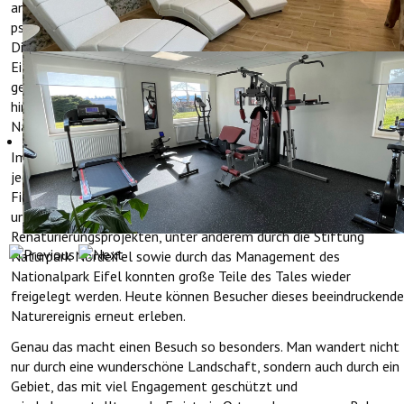
angepflanzt wurden. Es handelt sich um die wilde Art Narcissus
pseudonarcissus, die hier seit Jahrhunderten natürlich wächst.
Diese Blumen gehören zum traditionellen Landschaftsbild der
Eifel. Da die Talwiesen früher als Heuwiesen genutzt und kaum
gedüngt wurden, konnten sich die Narzissen über lange Zeit
hinweg ausbreiten. So entstand eine der größten natürlichen
Narzissenlandschaften Europas.
Im 20. Jahrhundert drohte dieses einzigartige Landschaftsbild
jedoch fast zu verschwinden. Viele Wiesen wurden damals mit
Fichten aufgeforstet, wodurch die Blumen immer weniger Licht
und Platz hatten. Dank Naturschutzmaßnahmen und
Renaturierungsprojekten, unter anderem durch die Stiftung
Naturpark Nordeifel sowie durch das Management des
Nationalpark Eifel konnten große Teile des Tales wieder
freigelegt werden. Heute können Besucher dieses beeindruckende
Naturereignis erneut erleben.
Genau das macht einen Besuch so besonders. Man wandert nicht
nur durch eine wunderschöne Landschaft, sondern auch durch ein
Gebiet, das mit viel Engagement geschützt und