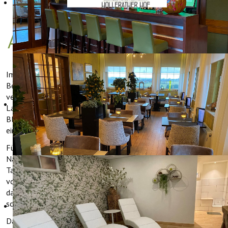
AKTUEL: WILDE NARZISSEN
Im Frühling geschieht im Oleftal bei Hollerath etwas ganz
Besonderes. Während das Tal im Winter ruhig und grün wirkt,
verwandelt es sich zwischen März und April in eine weite
Landschaft voller blühender wilder Narzissen. Millionen von
Blumen färben die Wiesen leuchtend gelb und machen das Tal zu
einem der beeindruckendsten Naturschauspiele der Eifel.
Für Besucher fühlt es sich hier oft an, als würde man durch eine
Naturdokumentation spazieren. Wanderwege führen durch das
Tal entlang kleiner Bäche, Waldränder und offener Wiesen, die
von Narzissen bedeckt sind. Besonders an sonnigen Tagen, wenn
das Licht über die Blüten fällt und das ganze Tal zu leuchten
scheint, wird schnell klar, warum dieses Gebiet so bekannt ist.
Das Besondere an diesem Ort ist, dass die Narzissen hier nicht