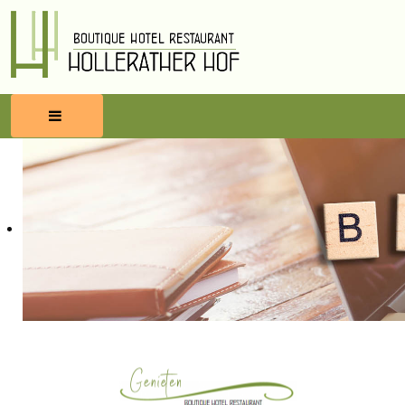
HOME
RESERVEREN
ETEN & DRINKEN
WELLNESS
OMGEVING
BLOG